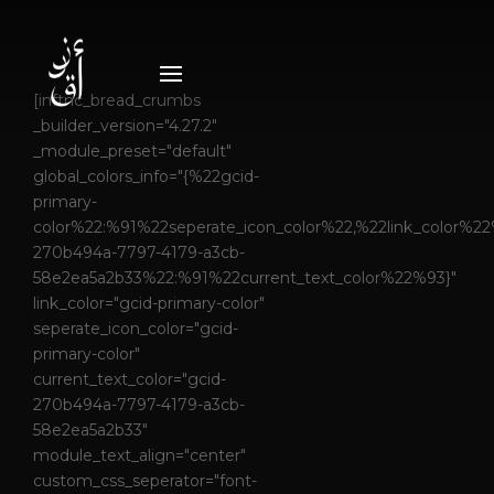
[inftnc_bread_crumbs
_builder_version="4.27.2"
_module_preset="default"
global_colors_info="{%22gcid-
primary-
color%22:%91%22seperate_icon_color%22,%22link_color%22
270b494a-7797-4179-a3cb-
58e2ea5a2b33%22:%91%22current_text_color%22%93}"
link_color="gcid-primary-color"
seperate_icon_color="gcid-
primary-color"
current_text_color="gcid-
270b494a-7797-4179-a3cb-
58e2ea5a2b33"
module_text_align="center"
custom_css_seperator="font-