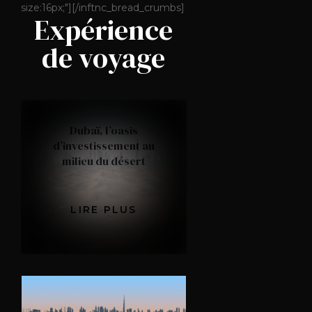
size:16px;"][/inftnc_bread_crumbs]
Expérience
de voyage
Dubaï, l’oasis
d’investissement au
milieu du désert
LIRE PLUS